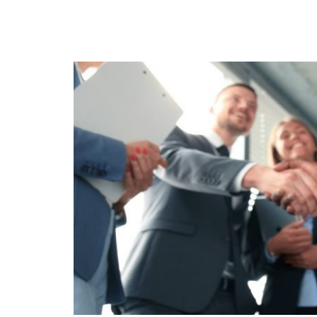
InfoCare
Finland
valitsi
Storyboundin