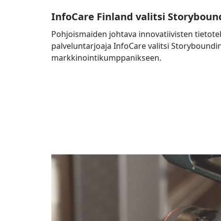
InfoCare Finland valitsi Storyboun
Pohjoismaiden johtava innovatiivisten tietote
palveluntarjoaja InfoCare valitsi Storybound
markkinointikumppanikseen.
Ilmainen
webinaari
15.12.2020:
Näin
vauhditat
liiketoimintaa