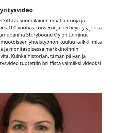
yritysvideo
erkittävä suomalainen maahantuoja ja
es 100-vuotias konserni ja perheyritys, jonka
kumppanina Storybound Oy on toiminut
imuotoiseen yhteistyöhön kuuluu kaikki, mitä
ä ja monitasoisessa markkinoinnin
ita. Kuinka historian, tämän päivän ja
ysvideo tuotettiin briiffistä valmiiksi videoksi