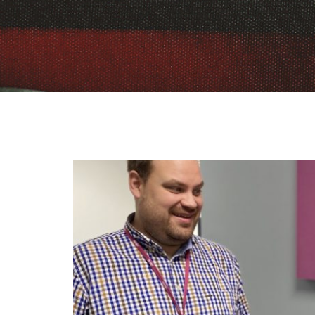
Rätinki
valitsi
sisältömarkkinoinnin
kumppaniksi
Storyboundin