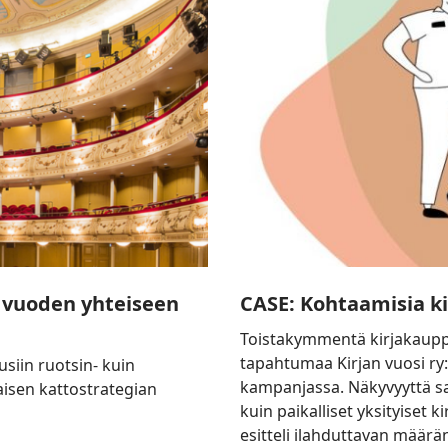
5 vuoden yhteiseen
CASE: Kohtaamisia k
Toistakymmentä kirjakauppaa 
tapahtumaa Kirjan vuosi ry
usiin ruotsin- kuin
kampanjassa. Näkyvyyttä sai
aisen kattostrategian
kuin paikalliset yksityiset 
esitteli ilahduttavan määr