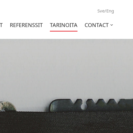
Sve/Eng
T
REFERENSSIT
TARINOITA
CONTACT
Open
sub-
menu