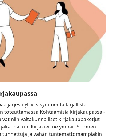
irjakaupassa
järjesti yli viisikymmentä kirjallista
:n toteuttamassa Kohtaamisia kirjakaupassa -
vat niin valtakunnalliset kirjakauppaketjut
kirjakaupatkin. Kirjakiertue ympäri Suomen
än tunnettuja ja vähän tuntemattomampiakin