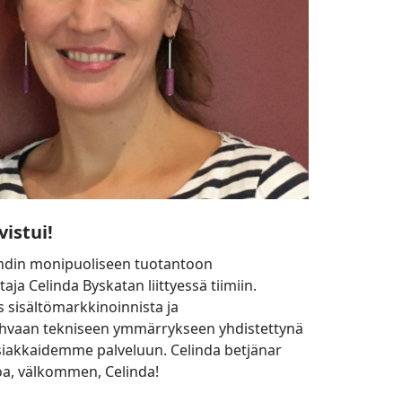
istui!
din monipuoliseen tuotantoon
taja Celinda Byskatan liittyessä tiimiin.
 sisältömarkkinoinnista ja
vahvaan tekniseen ymmärrykseen yhdistettynä
asiakkaidemme palveluun. Celinda betjänar
oa, välkommen, Celinda!