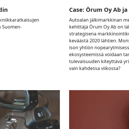
din
Case: Örum Oy Ab ja 
kniikkaratkaisujen
Autoalan jälkimarkkinan m
in Suomen-
kehittäjä Örum Oy Ab on läh
strategisena markkinointi
keväästä 2020 lähtien. Mon
ison yhtiön nopearytmisess
ekosysteemissä voidaan tarv
tulevaisuuden kiteyttävä yrit
vain kahdessa viikossa?
Sisällöntuotanto
vahvistui!