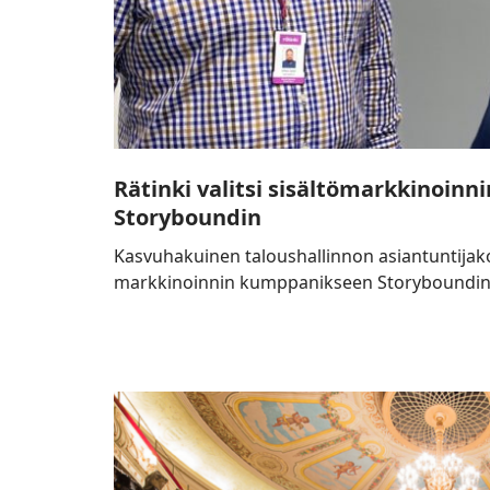
Rätinki valitsi sisältömarkkinoin
Storyboundin
Kasvuhakuinen taloushallinnon asiantuntijakon
markkinoinnin kumppanikseen Storyboundin
Svenska
Teatern
ja
Storybound