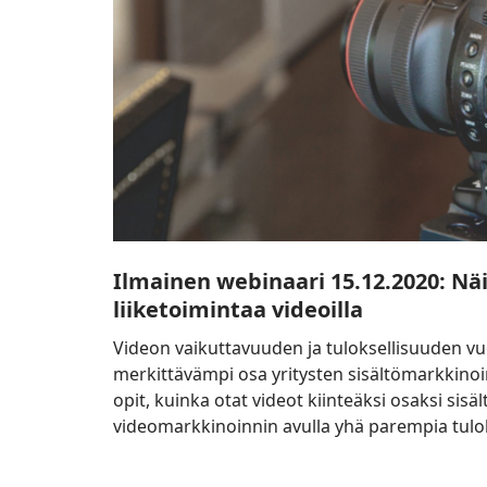
videoilla
Ilmainen webinaari 15.12.2020: Nä
liiketoimintaa videoilla
Videon vaikuttavuuden ja tuloksellisuuden vu
merkittävämpi osa yritysten sisältömarkkinoi
opit, kuinka otat videot kiinteäksi osaksi sis
videomarkkinoinnin avulla yhä parempia tulo