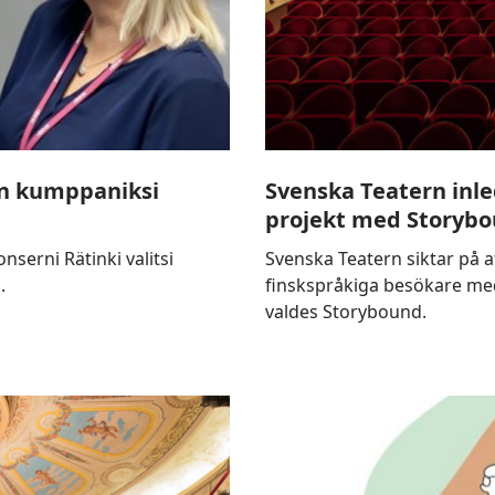
Storybound
nin kumppaniksi
Svenska Teatern inl
projekt med Storyb
serni Rätinki valitsi
Svenska Teatern siktar på at
.
finskspråkiga besökare med
valdes Storybound.
CASE:
Kohtaamisia
kirjakaupassa