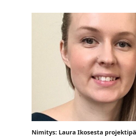
Nimitys:
Laura
Ikosesta
projektipäällikkö
Nimitys: Laura Ikosesta projektipä