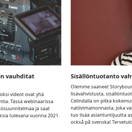
in vauhditat
Sisällöntuotanto vahv
Olemme saaneet Storyboun
lisävahvistusta, sisällöntuot
oksi videot ovat yhä
Celindalla on pitkä kokemus
ntia. Tässä webinaarissa
natiivimainonnasta, joka 
ältösuunnitelmaa ja saat
tuo lisää asiantuntijuutta 
ksia tulevana vuonna 2021.
också på svenska! Tervetul