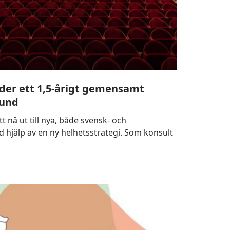
eder ett 1,5-årigt gemensamt
ound
t nå ut till nya, både svensk- och
 hjälp av en ny helhetsstrategi. Som konsult