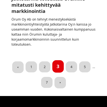
mitatusti kehittyvää
markkinointia
Örum Oy Ab on tehnyt menestyksekästä
markkinointiyhteistyötä Jatkotarina Oy:n kanssa jo
useamman vuoden. Kokonaisvaltainen kumppanuus
kattaa niin Örumin kuluttaja- ja
korjaamomarkkinoinnin suunnittelun kuin
toteutuksen.
3
Previous
1
2
4
5
…
page
Next
7
page