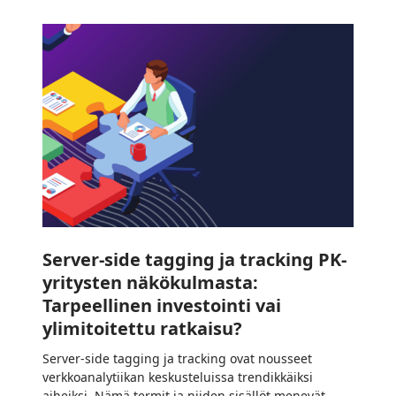
Server-
side
tagging
ja
tracking
PK-
yritysten
näkökulmasta:
Tarpeellinen
investointi
vai
Server-side tagging ja tracking PK-
ylimitoitettu
yritysten näkökulmasta:
ratkaisu?
Tarpeellinen investointi vai
ylimitoitettu ratkaisu?
Server-side tagging ja tracking ovat nousseet
verkkoanalytiikan keskusteluissa trendikkäiksi
aiheiksi. Nämä termit ja niiden sisällöt menevät