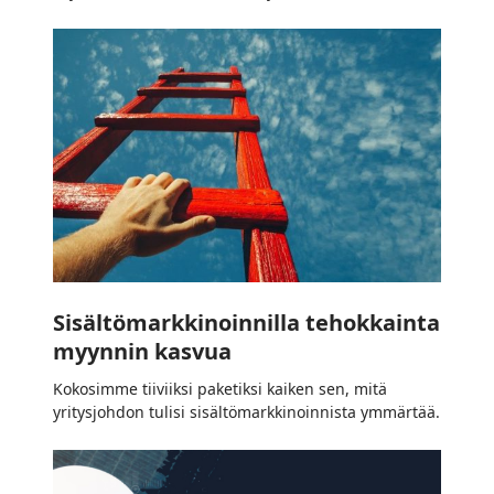
Sisältömarkkinoinnilla
tehokkainta
myynnin
kasvua
Sisältömarkkinoinnilla tehokkainta
myynnin kasvua
Kokosimme tiiviiksi paketiksi kaiken sen, mitä
yritysjohdon tulisi sisältömarkkinoinnista ymmärtää.
Näin
valitset