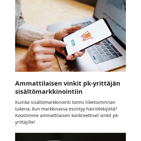
Ammattilaisen
vinkit
pk-
yrittäjän
sisältömarkkinointiin
Ammattilaisen vinkit pk-yrittäjän
sisältömarkkinointiin
Kuinka sisältömarkkinointi toimii liiketoiminnan
tukena, kun markkinassa esiintyy häiriötekijöitä?
Koostimme ammattilaisen konkreettiset vinkit pk-
yrittäjille!
Yrittäjän