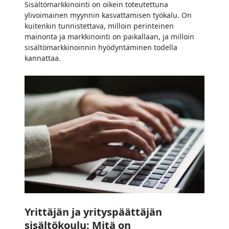
Sisältömarkkinointi on oikein toteutettuna
ylivoimainen myynnin kasvattamisen työkalu. On
kuitenkin tunnistettava, milloin perinteinen
mainonta ja markkinointi on paikallaan, ja milloin
sisältömarkkinoinnin hyödyntäminen todella
kannattaa.
Yrittäjän
ja
yrityspäättäjän
sisältökoulu:
Mitä
on
sisältömarkkinointi
ja
miksi
sitä
kannattaa
Yrittäjän ja yrityspäättäjän
tehdä?
sisältökoulu: Mitä on