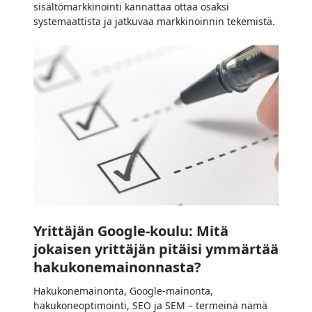
sisältömarkkinointi kannattaa ottaa osaksi
systemaattista ja jatkuvaa markkinoinnin tekemistä.
Yrittäjän
Google-
koulu:
Mitä
jokaisen
yrittäjän
pitäisi
ymmärtää
hakukonemainonnasta?
Yrittäjän Google-koulu: Mitä
jokaisen yrittäjän pitäisi ymmärtää
hakukonemainonnasta?
Hakukonemainonta, Google-mainonta,
hakukoneoptimointi, SEO ja SEM – termeinä nämä