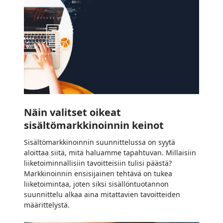
oikeat
sisältömarkkinoinnin
keinot
Näin valitset oikeat
sisältömarkkinoinnin keinot
Sisältömarkkinoinnin suunnittelussa on syytä
aloittaa siitä, mitä haluamme tapahtuvan. Millaisiin
liiketoiminnallisiin tavoitteisiin tulisi päästä?
Markkinoinnin ensisijainen tehtävä on tukea
liiketoimintaa, joten siksi sisällöntuotannon
suunnittelu alkaa aina mitattavien tavoitteiden
määrittelystä.