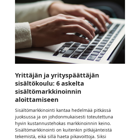
ja
yrityspäättäjän
sisältökoulu:
6
askelta
sisältömarkkinoinnin
aloittamiseen
Yrittäjän ja yrityspäättäjän
sisältökoulu: 6 askelta
sisältömarkkinoinnin
aloittamiseen
Sisältömarkkinointi kantaa hedelmää pitkässä
juoksussa ja on johdonmukaisesti toteutettuna
hyvin kustannustehokas markkinoinnin keino.
Sisältömarkkinointi on kuitenkin pitkäjänteistä
tekemistä, eikä sillä haeta pikavoittoja. Siksi