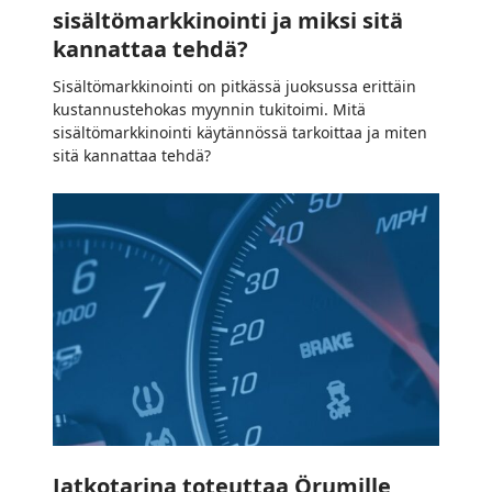
sisältömarkkinointi ja miksi sitä
kannattaa tehdä?
Sisältömarkkinointi on pitkässä juoksussa erittäin
kustannustehokas myynnin tukitoimi. Mitä
sisältömarkkinointi käytännössä tarkoittaa ja miten
sitä kannattaa tehdä?
Jatkotarina
toteuttaa
Örumille
mitatusti
kehittyvää
markkinointia
Jatkotarina toteuttaa Örumille