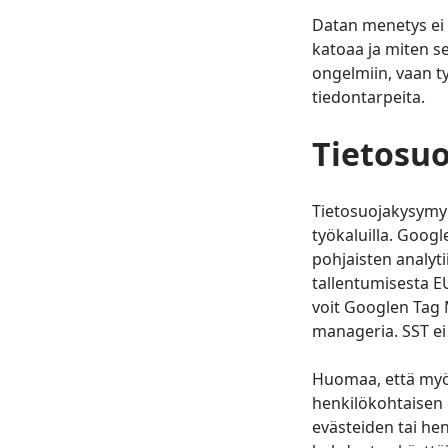
Datan menetys ei s
katoaa ja miten se
ongelmiin, vaan ty
tiedontarpeita.
Tietosuo
Tietosuojakysymyk
työkaluilla. Goog
pohjaisten analyt
tallentumisesta E
voit Googlen Tag 
manageria. SST ei 
Huomaa, että myös
henkilökohtaisen 
evästeiden tai he