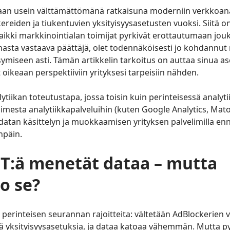
aan usein välttämättömänä ratkaisuna moderniin verkkoana
kereiden ja tiukentuvien yksityisyysasetusten vuoksi. Siitä on
kaikki markkinointialan toimijat pyrkivät erottautumaan jouk
nasta vastaava päättäjä, olet todennäköisesti jo kohdannut 
ymiseen asti. Tämän artikkelin tarkoitus on auttaa sinua 
oikeaan perspektiiviin yrityksesi tarpeisiin nähden.
tiikan toteutustapa, jossa toisin kuin perinteisessä analytii
aimesta analytiikkapalveluihin (kuten Google Analytics, Mat
datan käsittelyn ja muokkaamisen yrityksen palvelimilla en
npäin.
ST:ä m
enetät dataa – mutta
o se?
 perinteisen seurannan rajoitteita: vältetään AdBlockerien 
viä yksityisyysasetuksia, ja dataa katoaa vähemmän. Mutta 