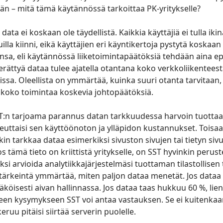
än – mitä tämä käytännössä tarkoittaa PK-yritykselle?
data ei koskaan ole täydellistä. Kaikkia käyttäjiä ei tulla ik
uilla kiinni, eikä käyttäjien eri käyntikertoja pystytä koskaa
insa, eli käytännössä liiketoimintapäätöksiä tehdään aina e
erättyä dataa tulee ajatella otantana koko verkkoliikenteest
issa. Oleellista on ymmärtää, kuinka suuri otanta tarvitaan
, koko toimintaa koskevia johtopäätöksiä.
ST:n tarjoama parannus datan tarkkuudessa harvoin tuottaa 
keuttaisi sen käyttöönoton ja ylläpidon kustannukset. Toisaa
n tarkkaa dataa esimerkiksi sivuston sivujen tai tietyn siv
s tämä tieto on kriittistä yritykselle, on SST hyvinkin peruste
iksi arvioida analytiikkajärjestelmäsi tuottaman tilastollise
n tärkeintä ymmärtää, miten paljon dataa menetät. Jos data
köisesti aivan hallinnassa. Jos dataa taas hukkuu 60 %, lie
seen kysymykseen SST voi antaa vastauksen. Se ei kuitenkaan
eruu pitäisi siirtää serverin puolelle.