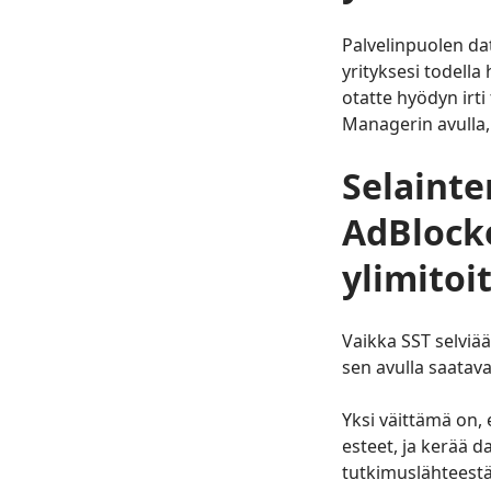
Palvelinpuolen da
yrityksesi todell
otatte hyödyn irti
Managerin avulla, 
Selainte
AdBlocke
ylimitoi
Vaikka SST selviää
sen avulla saatava
Yksi väittämä on, 
esteet, ja kerää d
tutkimuslähteestä