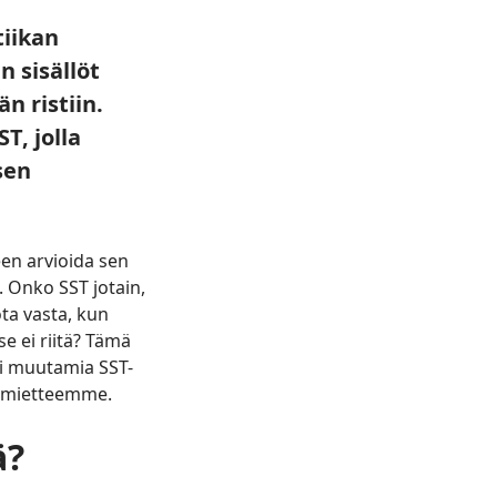
tiikan
n sisällöt
n ristiin.
T, jolla
sen
een arvioida sen
. Onko SST jotain,
ota vasta, kun
 ei riitä? Tämä
i muutamia SST-
n mietteemme.
ä?