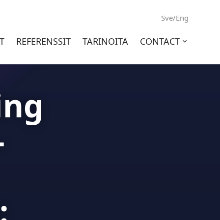
Sve/Eng
T
REFERENSSIT
TARINOITA
CONTACT
Open
sub-
menu
ing
-
: