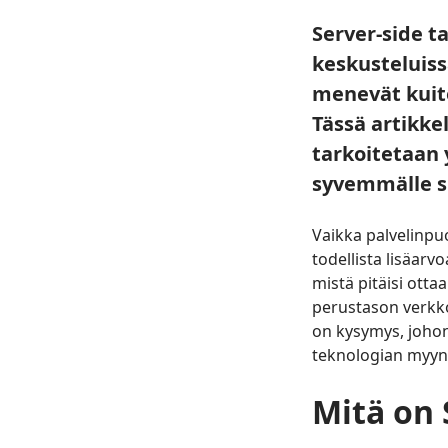
Server-side t
keskusteluiss
menevät kuite
Tässä artikke
tarkoitetaan
syvemmälle si
Vaikka palvelinpu
todellista lisäarv
mistä pitäisi otta
perustason verkk
on kysymys, johon
teknologian myyn
Mitä on S