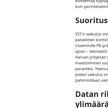
kohdentaa käyttäj
kuin perinteisemmi
Suoritu
SST:n vaikutus siv
palvelimen kontol
Useimmille PK-yrit
ajoon – teknisesti
Harvan yrityksen v
investoiminen suo
parantelu. Yleensä
joiden vaikutus o
pahimmillaan vain
Datan ri
ylimäär