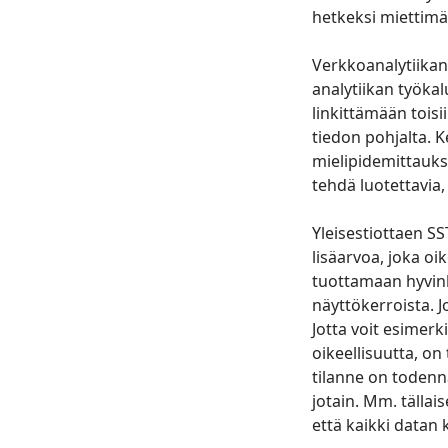
hetkeksi miettimä
Verkkoanalytiikan 
analytiikan työkal
linkittämään toisi
tiedon pohjalta. K
mielipidemittauks
tehdä luotettavia
Yleisestiottaen S
lisäarvoa, joka oi
tuottamaan hyvinki
näyttökerroista. Jo
Jotta voit esimerk
oikeellisuutta, o
tilanne on todennä
jotain. Mm. tällai
että kaikki datan k