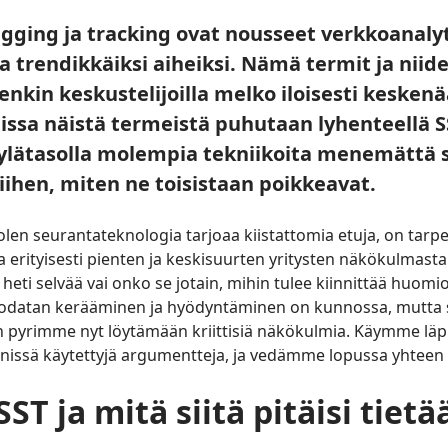
agging ja tracking ovat nousseet verkkoanaly
a trendikkäiksi aiheiksi. Nämä termit ja niide
nkin keskustelijoilla melko iloisesti keskenää
lissa näistä termeistä puhutaan lyhenteellä SS
 ylätasolla molempia tekniikoita menemättä 
ihen, miten ne toisistaan poikkeavat.
olen seurantateknologia tarjoaa kiistattomia etuja, on tarp
oa erityisesti pienten ja keskisuurten yritysten näkökulmasta
a heti selvää vai onko se jotain, mihin tulee kiinnittää huomi
odatan kerääminen ja hyödyntäminen on kunnossa, mutta se
 pyrimme nyt löytämään kriittisiä näkökulmia. Käymme läp
nissä käytettyjä argumentteja, ja vedämme lopussa yhtee
ST ja mitä siitä pitäisi tietä