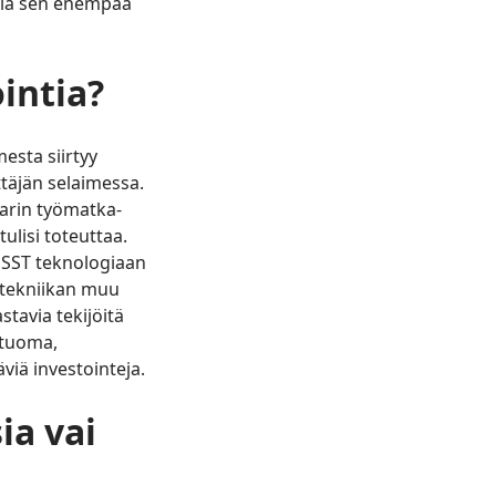
:llä sen enempää
intia?
esta siirtyy
ttäjän selaimessa.
rarin työmatka-
ulisi toteuttaa.
ä SST teknologiaan
 tekniikan muu
tavia tekijöitä
 tuoma,
viä investointeja.
ia vai