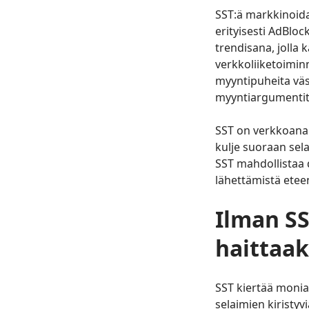
SST:ä markkinoid
erityisesti AdBloc
trendisana, jolla 
verkkoliiketoimin
myyntipuheita väs
myyntiargumentit 
SST on verkkoanaly
kulje suoraan sel
SST mahdollistaa 
lähettämistä etee
Ilman S
haittaak
SST kiertää monia
selaimien kiristy