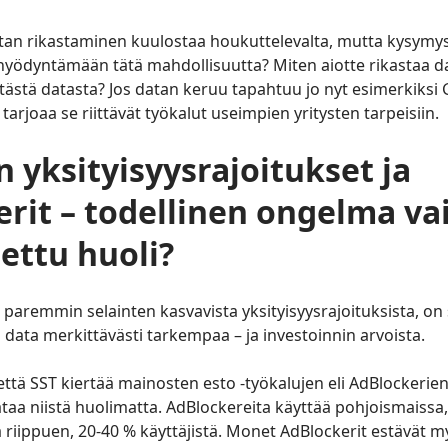
tan rikastaminen kuulostaa houkuttelevalta, mutta kysymy
a hyödyntämään tätä mahdollisuutta? Miten aiotte rikastaa da
 tästä datasta? Jos datan keruu tapahtuu jo nyt esimerkiksi
tarjoaa se riittävät työkalut useimpien yritysten tarpeisiin.
n yksityisyysrajoitukset ja
rit – todellinen ongelma va
tettu huoli?
 paremmin selainten kasvavista yksityisyysrajoituksista, on
 data merkittävästi tarkempaa – ja investoinnin arvoista.
että SST kiertää mainosten esto -työkalujen eli AdBlockerie
ataa niistä huolimatta. AdBlockereita käyttää pohjoismaissa,
 riippuen, 20-40 % käyttäjistä. Monet AdBlockerit estävät m