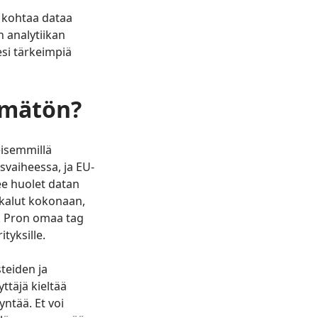
ä kohtaa dataa
n analytiikan
esi tärkeimpiä
ämätön?
eisemmillä
svaiheessa, ja EU-
ee huolet datan
ökalut kokonaan,
k Pron omaa tag
tyksille.
teiden ja
ttäjä kieltää
ntää. Et voi