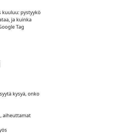
s kuuluu: pystyykö
taa, ja kuinka
 Google Tag
i
 syytä kysyä, onko
n, aiheuttamat
yös