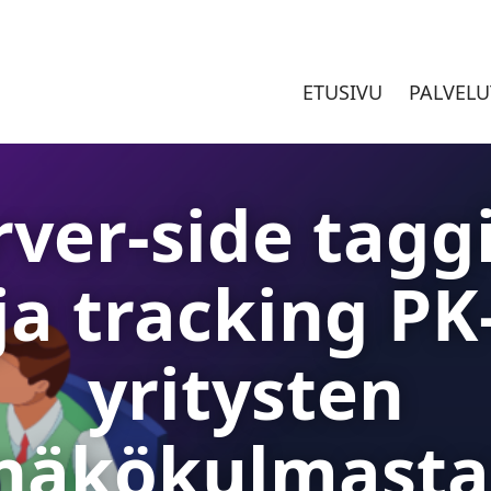
ETUSIVU
PALVELU
rver-side tagg
ja tracking PK
yritysten
näkökulmasta