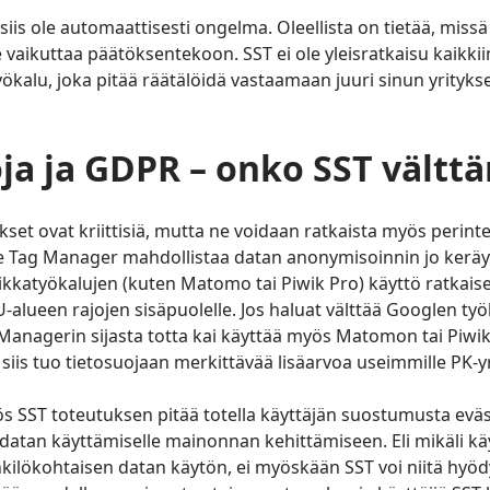
iis ole automaattisesti ongelma. Oleellista on tietää, miss
 vaikuttaa päätöksentekoon. SST ei ole yleisratkaisu kaikkii
ökalu, joka pitää räätälöidä vastaamaan juuri sinun yrityks
ja ja GDPR – onko SST vältt
set ovat kriittisiä, mutta ne voidaan ratkaista myös perint
le Tag Manager mahdollistaa datan anonymisoinnin jo keräy
iikkatyökalujen (kuten Matomo tai Piwik Pro) käyttö ratkais
U-alueen rajojen sisäpuolelle. Jos haluat välttää Googlen ty
Managerin sijasta totta kai käyttää myös Matomon tai Piwi
siis tuo tietosuojaan merkittävää lisäarvoa useimmille PK-yri
 SST toteutuksen pitää totella käyttäjän suostumusta eväs
datan käyttämiselle mainonnan kehittämiseen. Eli mikäli käy
nkilökohtaisen datan käytön, ei myöskään SST voi niitä hyödy