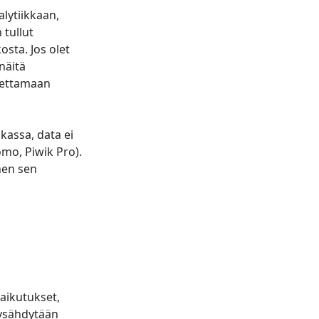
lytiikkaan,
 tullut
osta. Jos olet
näitä
asettamaan
kassa, data ei
omo, Piwik Pro).
nen sen
vaikutukset,
pysähdytään