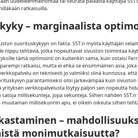
ään uudelleenmainontaa tai seurata palaavia käyttäjiä SST
lläkään ratkaisuilla.
skyky
–
marginaalista optimo
uston suorituskykyyn on fakta. SST:n myötä käyttäjän selaim
le nippu tehtäviä, jotka nopeuttavat sivuston toimintaa käy
yksille tämä optimointi on kuitenkin sama, kuin ostaisi Fer
 parempi ratkaisu, mutta ei ehkä se ensimmäinen asia, joka t
erkkopalvelu on teknisesti jo valmiiksi siinä kunnossa, ett
rituskyvyn parantamiseksi olisi järkevämpää kuin sivuston
 yrityksen verkkopalvelusta löytyy paljon sen nopeutta hidas
n satoja millisekunteja, jopa sekunteja. Siihen nähden SST:n
 muutaman millisekunnin apu, ei oikein oikeuta siihen tehtä
kastaminen – mahdollisuuks
äistä monimutkaisuutta?