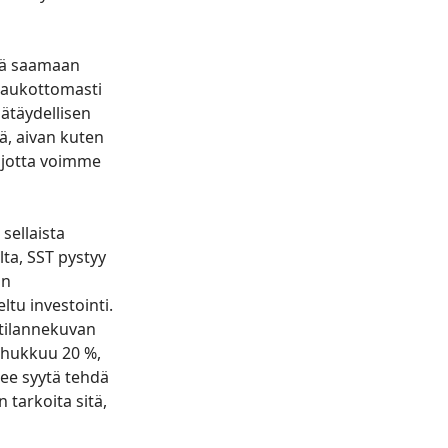
inä saamaan
n aukottomasti
pätäydellisen
ä, aivan kuten
, jotta voimme
sellaista
lta, SST pystyy
un
ltu investointi.
n tilannekuvan
a hukkuu 20 %,
nee syytä tehdä
 tarkoita sitä,