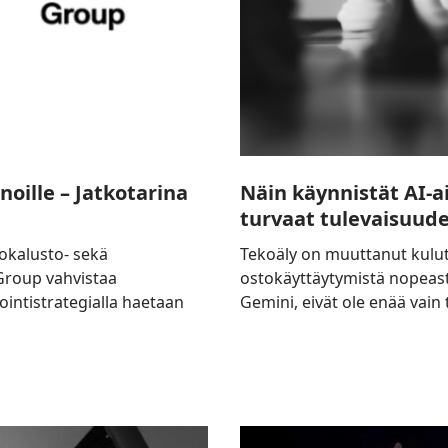
myynnin
oille – Jatkotarina
Näin käynnistät AI-
turvaat tulevaisuud
lokalusto- sekä
Tekoäly on muuttanut kulutt
Group vahvistaa
ostokäyttäytymistä nopeasti
ointistrategialla haetaan
Gemini, eivät ole enää vain 
Åbo