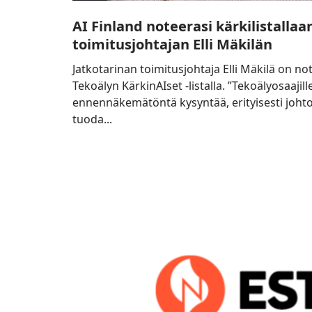
AI Finland noteerasi kärkilistallaa
toimitusjohtajan Elli Mäkilän
Jatkotarinan toimitusjohtaja Elli Mäkilä on no
Tekoälyn KärkinAIset -listalla. ”Tekoälyosaajill
ennennäkemätöntä kysyntää, erityisesti joh
tuoda...
Esteri
Group
Yhdysvaltojen
markkinoille
–
Jatkotarina
markkinoinnin
kumppaniksi