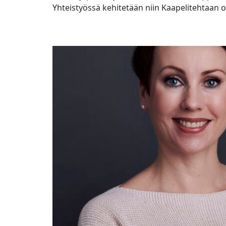
Yhteistyössä kehitetään niin Kaapelitehtaan o
AI
Finland
noteerasi
kärkilistallaan
Jatkotarinan
toimitusjohtajan
Elli
Mäkilän