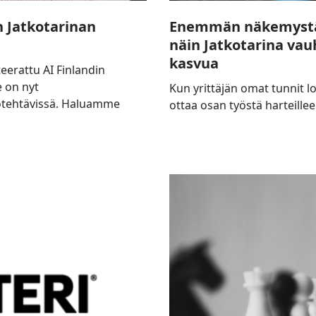
n Jatkotarinan
Enemmän näkemystä
näin Jatkotarina va
kasvua
teerattu AI Finlandin
e on nyt
Kun yrittäjän omat tunnit l
totehtävissä. Haluamme
ottaa osan työstä harteille
Näin
käynnistät
AI-
aikakauden
markkinoinnin
ja
turvaat
tulevaisuuden