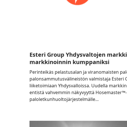
Esteri Group Yhdysvaltojen markkin
markkinoinnin kumppaniksi
Perinteikäs pelastusalan ja viranomaisten pa
palonsammutusvälineistön valmistaja Esteri 
liiketoimiaan Yhdysvalloissa. Uudella markkin
entistä vahvemmin näkyvyyttä Hosemaster™-
paloletkunhuoltojärjestelmälle...
Hinnoittelu