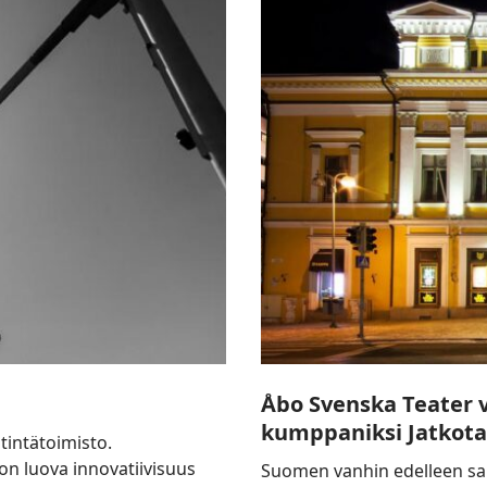
Svenska
Teater
valitsi
brändiuudistuksensa
kumppaniksi
Jatkotarina
Oy:n
Åbo Svenska Teater v
kumppaniksi Jatkota
tintätoimisto.
n luova innovatiivisuus
Suomen vanhin edelleen samo