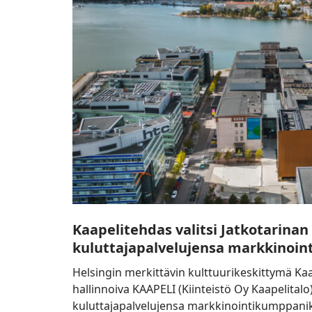
kuluttajapalvelujensa
markkinointikumppaniksi
Kaapelitehdas valitsi Jatkotarinan
kuluttajapalvelujensa markkinoin
Helsingin merkittävin kulttuurikeskittymä Kaa
hallinnoiva KAAPELI (Kiinteistö Oy Kaapelitalo
kuluttajapalvelujensa markkinointikumppaniks