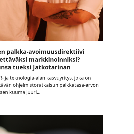
en palkka-avoimuusdirektiivi
ttäväksi markkinoinniksi?
unsa tueksi Jatkotarinan
 ja teknologia-alan kasvuyritys, joka on
tävän ohjelmistoratkaisun palkkatasa-arvon
isen kuuma juuri...