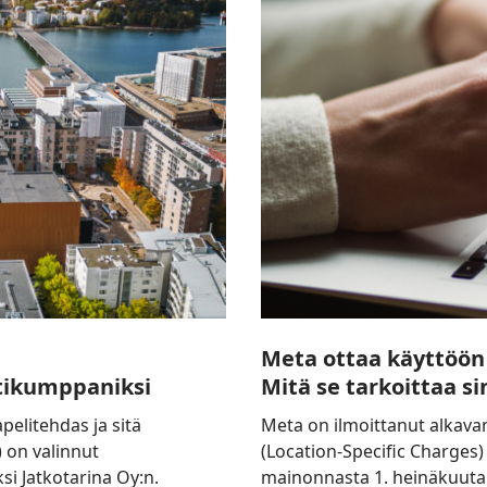
sijaintimaksut
heinäkuussa
2026
–
Mitä
se
tarkoittaa
sinulle?
Meta ottaa käyttöön 
tikumppaniksi
Mitä se tarkoittaa si
pelitehdas ja sitä
Meta on ilmoittanut alkavan
) on valinnut
(Location-Specific Charges) 
i Jatkotarina Oy:n.
mainonnasta 1. heinäkuuta