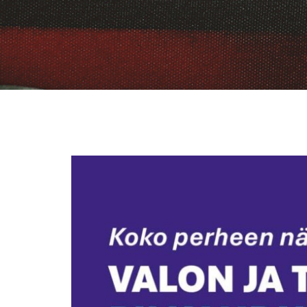
Suomenlinnan
kirkon
hämmästyttävästä
historiasta
koottiin
laaja
näyttely