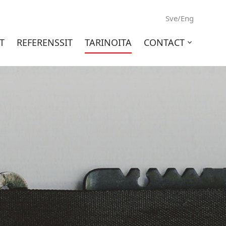
Sve/Eng
T
REFERENSSIT
TARINOITA
CONTACT
Open
sub-
menu