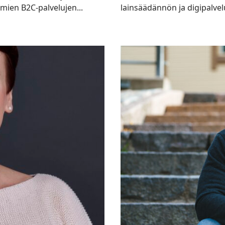
mien B2C-palvelujen...
lainsäädännön ja digipalvel
Enemmän
näkemystä,
vähemmän
yksin
puurtamista
–
näin
Jatkotarina
vauhdittaa
Optimal
Performancen
kasvua