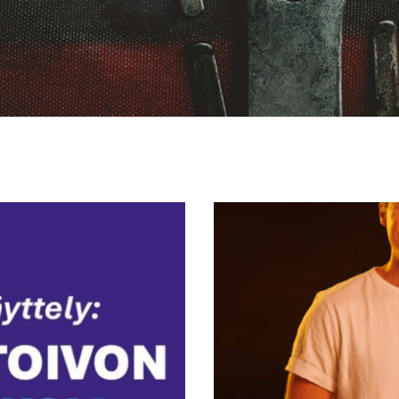
Miten
vaikeaselkoinen
palkka-
avoimuusdirektiivi
käännetään
ymmärrettäväksi
markkinoinniksi?
Evenpay
valitsi