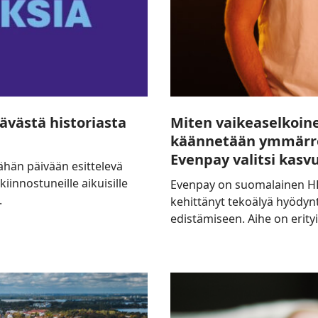
kasvunsa
tueksi
Jatkotarinan
västä historiasta
Miten vaikeaselkoin
käännetään ymmärre
Evenpay valitsi kasv
ähän päivään esittelevä
kiinnostuneille aikuisille
Evenpay on suomalainen HR-
.
kehittänyt tekoälyä hyödyn
edistämiseen. Aihe on erity
Meta
ottaa
käyttöön