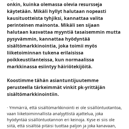
onkin, kuinka olemassa olevia resursseja
käytetään. Mikäli hyllyt halutaan nopeasti
kausituotteista tyhjiksi, kannattaa valita
perinteinen mainonta. Mikäli sen sijaan
halutaan kasvattaa myyntiä tasaisemmin mutta
pysyvämmin, kannattaa hyödyntää
sisältömarkkinointia, joka toimii myös
liiketoiminnan tukena erilaisissa
poikkeustilanteissa, kun normaalissa
markkinassa esiintyy häiriötekijöitä.
Koostimme tähän asiantuntijuutemme
perusteella tärkeimmät vinkit pk-yrittäjän
sisältömarkkinointiin.
· Ymmärrä, että sisältömarkkinointi ei ole sisällöntuotantoa,
vaan liiketoiminnallista analyyttistä ajattelua, joka
hyödyntää sisällöntuotannon eri keinoja. Kyse ei siis ole
siitä, että sisältöä pitäisi tuottaa paljon ja joka kanavaan,