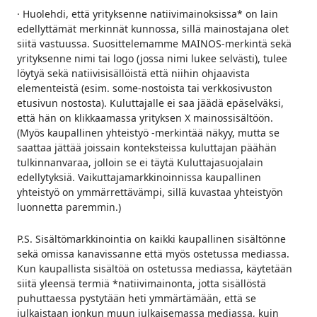
· Huolehdi, että yrityksenne natiivimainoksissa* on lain
edellyttämät merkinnät kunnossa, sillä mainostajana olet
siitä vastuussa. Suosittelemamme MAINOS-merkintä sekä
yrityksenne nimi tai logo (jossa nimi lukee selvästi), tulee
löytyä sekä natiivisisällöistä että niihin ohjaavista
elementeistä (esim. some-nostoista tai verkkosivuston
etusivun nostosta). Kuluttajalle ei saa jäädä epäselväksi,
että hän on klikkaamassa yrityksen X mainossisältöön.
(Myös kaupallinen yhteistyö -merkintää näkyy, mutta se
saattaa jättää joissain konteksteissa kuluttajan päähän
tulkinnanvaraa, jolloin se ei täytä Kuluttajasuojalain
edellytyksiä. Vaikuttajamarkkinoinnissa kaupallinen
yhteistyö on ymmärrettävämpi, sillä kuvastaa yhteistyön
luonnetta paremmin.)
P.S. Sisältömarkkinointia on kaikki kaupallinen sisältönne
sekä omissa kanavissanne että myös ostetussa mediassa.
Kun kaupallista sisältöä on ostetussa mediassa, käytetään
siitä yleensä termiä *natiivimainonta, jotta sisällöstä
puhuttaessa pystytään heti ymmärtämään, että se
julkaistaan jonkun muun julkaisemassa mediassa, kuin