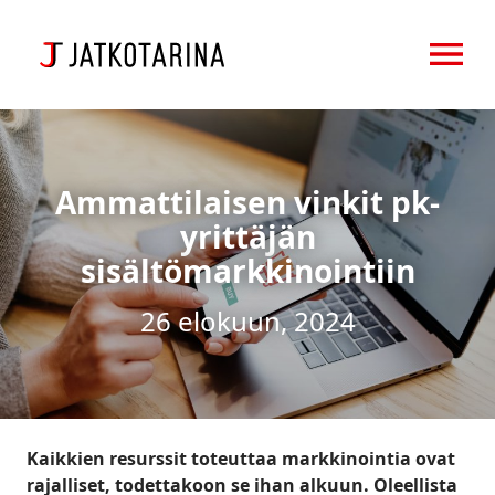
OPEN MENU
Ammattilaisen vinkit pk-
yrittäjän
sisältömarkkinointiin
26 elokuun, 2024
Kaikkien resurssit toteuttaa markkinointia ovat
rajalliset, todettakoon se ihan alkuun. Oleellista