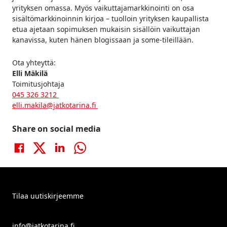
yrityksen omassa. Myös vaikuttajamarkkinointi on osa
sisältömarkkinoinnin kirjoa – tuolloin yrityksen kaupallista
etua ajetaan sopimuksen mukaisin sisällöin vaikuttajan
kanavissa, kuten hänen blogissaan ja some-tileillään.
Ota yhteyttä:
Elli Mäkilä
Toimitusjohtaja
045 326 3212
elli.makila@jatkotarina.fi
Share on social media
Share on Facebook
Social share: X
Share on LinkedIn
Share on WhatsApp
Tilaa uutiskirjeemme
info@jatkotarina.fi