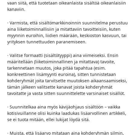
vaan siitä, että tuotetaan oikeanlaista sisältöä oikeanlaisiin
kanaviin.
· Varmista, että sisältömarkkinoinnin suunnitelma perustuu
aina liiketoiminnallisiin ja mitattaviin tavoitteisiin, kuten
myynnin euroihin, liidien määrään, keskioston kasvuun, tai
yrityksen tunnettuuden paranemiseen.
· Valitse formaatti (sisältötyyppi) aina viimeiseksi. Ensin
määritellään (liiketoiminnallinen ja mitattava) tavoite,
tarkennetaan muutos, joka pitää tapahtua (esim.
konkreettinen lisämyynti euroina), sitten tunnistetaan
kohderyhmät joita tarvitsette muutoksen aikaansaamiseksi,
tämän jälkeen valitsette kanavat joista kohderyhmät
tavoitatte ja vasta sitten suunnittelette varsinaiset sisällöt.
· Suunnitelkaa aina myös kävijäohjaus sisältöön – vaikka
kotisivuillanne olisi kuinka laadukas lisäarvollinen artikkeli,
se ei tuota mitään, ellei lukijat löydä sitä.
· Muista, että lisäarvo mitataan aina kohderyhmän silmin,