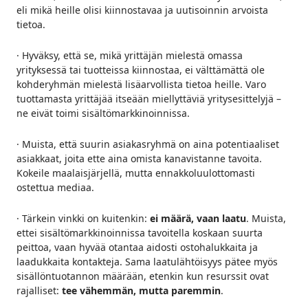
eli mikä heille olisi kiinnostavaa ja uutisoinnin arvoista
tietoa.
· Hyväksy, että se, mikä yrittäjän mielestä omassa
yrityksessä tai tuotteissa kiinnostaa, ei välttämättä ole
kohderyhmän mielestä lisäarvollista tietoa heille. Varo
tuottamasta yrittäjää itseään miellyttäviä yritysesittelyjä –
ne eivät toimi sisältömarkkinoinnissa.
· Muista, että suurin asiakasryhmä on aina potentiaaliset
asiakkaat, joita ette aina omista kanavistanne tavoita.
Kokeile maalaisjärjellä, mutta ennakkoluulottomasti
ostettua mediaa.
· Tärkein vinkki on kuitenkin:
ei määrä, vaan laatu
. Muista,
ettei sisältömarkkinoinnissa tavoitella koskaan suurta
peittoa, vaan hyvää otantaa aidosti ostohalukkaita ja
laadukkaita kontakteja. Sama laatulähtöisyys pätee myös
sisällöntuotannon määrään, etenkin kun resurssit ovat
rajalliset:
tee vähemmän, mutta paremmin
.