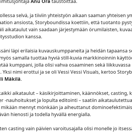
oimitusjohtaja
Anu Ora
taustoittaa.
 ollessa selvä, ja tiiviin yhteistyön aikaan saaman yhteisen
ion ansiosta, Storyboundissa koettiin, että tuotanto pys
li aikataulut vain saadaan järjestymään örumilaisten, kuvaaj
itysstudion kanssa.
essäni läpi erilaisia kuvauskumppaneita ja heidän tapaansa s
myös samalla tuottaa hyviä still-kuvia markkinoinnin käyttö
löytää kumppani, jolla olisi vahva osaaminen sekä liikkuvassa
Yksi nimi erottui ja se oli Vessi Vessi Visuals, kertoo Stor
lli Mäkilä
.
ikki aikataulut – käsikirjoittaminen, käännökset, casting, 
ver -nauhoitukset ja lopulta editointi – saatiin aikataulutettu
ä mikään mennyt mönkään ja aiheuttanut dominoefektimäist
än hienosti ja todella hyvällä energialla.
 casting vain päivien varoitusajalla olisi monelle jo itsess