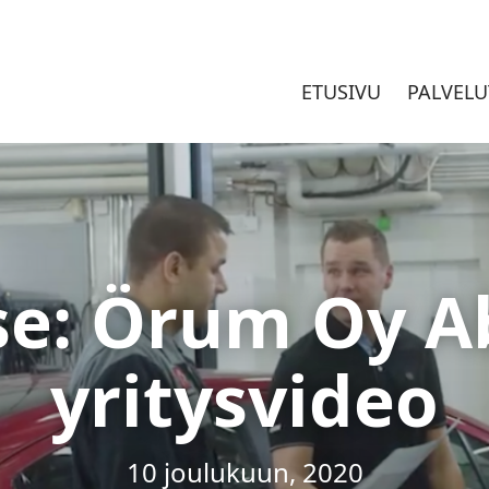
ETUSIVU
PALVELU
se: Örum Oy Ab
yritysvideo
10 joulukuun, 2020