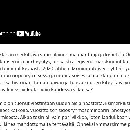
rkkinan merkittävä suomalainen maahantuoja ja kehittäjä 
 konserni ja perheyritys, jonka strategisena markkinointi
 toiminut keväästä 2020 lähtien. Monimuotoiseen yhteisty
 yhtiön nopearytmisessä ja monitasoisessa markkinoinnin e
uinka historian, tämän päivän ja tulevaisuuden kiteyttävä yr
tä valmiiksi videoksi vain kahdessa viikossa?
ia on tuonut viestintään uudenlaisia haasteita. Esimerkiks
lleet katkolla. Vuosittaisen sidosryhmäseminaarin lähestyes
misesta. Aikaa tosin oli vain pari viikkoa, joten laadukkaan
ui lähes mahdottomalta tehtävältä. Onneksi ymmärsimme 