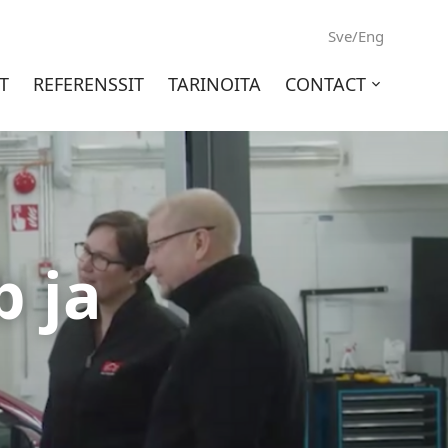
Sve/Eng
T
REFERENSSIT
TARINOITA
CONTACT
Open
sub-
menu
 ja