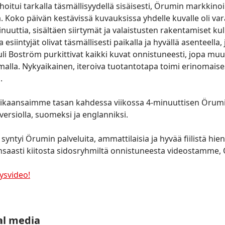
hoitui tarkalla täsmällisyydellä sisäisesti, Örumin markkino
 Koko päivän kestävissä kuvauksissa yhdelle kuvalle oli var
uuttia, sisältäen siirtymät ja valaistusten rakentamiset kul
esiintyjät olivat täsmällisesti paikalla ja hyvällä asenteella,
li Boström purkittivat kaikki kuvat onnistuneesti, jopa muu
malla. Nykyaikainen, iteroiva tuotantotapa toimi erinomaise
.
ikaansaimme tasan kahdessa viikossa 4-minuuttisen Örumin
iversiolla, suomeksi ja englanniksi.
yntyi Örumin palveluita, ammattilaisia ja hyvää fiilistä hie
saasti kiitosta sidosryhmiltä onnistuneesta videostamme, O
ysvideo!
al media