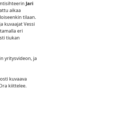
intisihteerin
Jari
attu aikaa
loiseenkin tilaan.
 ja kuvaajat Vessi
tamalla eri
sti tiukan
 yritysvideon, ja
nosti kuvaava
ra kiittelee.