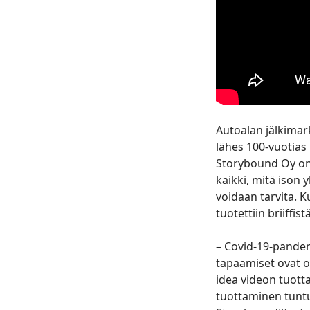
Autoalan jälkima
lähes 100-vuotias
Storybound Oy on
kaikki, mitä ison
voidaan tarvita. K
tuotettiin briiffis
– Covid-19-pandem
tapaamiset ovat o
idea videon tuotta
tuottaminen tunt