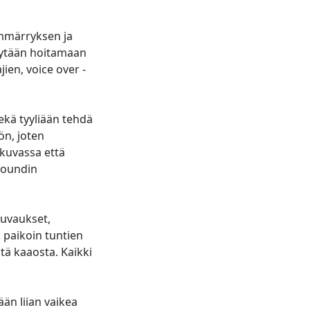
 ymmärryksen ja
tytään hoitamaan
ien, voice over -
ekä tyyliään tehdä
ön, joten
 kuvassa että
yboundin
kuvaukset,
a paikoin tuntien
ä kaaosta. Kaikki
ään liian vaikea