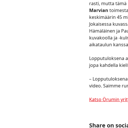
rasti, mutta tämä 
Marvian
toimesta.
keskimäärin 45 min
Jokaisessa kuvassa 
Hämäläinen ja Pau
kuvakoolla ja -kul
aikataulun kanssa
Lopputuloksena a
jopa kahdella kiel
– Lopputuloksena s
video. Saimme run
Katso Örumin yrit
Share on soci