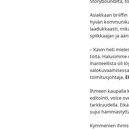
Storyboundilta, t
Asiakkaan briiffin
hyvän kommunikaat
laadukkaasti, mikä
spiikkaajan ja ään
– Kävin heti miel
töitä. Halusimme 
ihanteellista oli 
valokuvaamisessa. 
toimitusjohtaja,
E
Ihmeen kaupalla ka
editointi, voice o
tarkkuudella. Eik
sujui hämmästyttäv
Kymmenien ihmisten