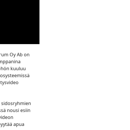
Örum Oy Ab on
kumppanina
öhön kuuluu
kosysteemissä
itysvideo
i sidosryhmien
sä nousi esiin
 videon
pyytää apua