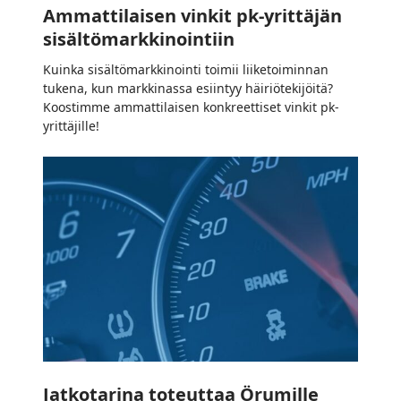
Ammattilaisen vinkit pk-yrittäjän
sisältömarkkinointiin
Kuinka sisältömarkkinointi toimii liiketoiminnan
tukena, kun markkinassa esiintyy häiriötekijöitä?
Koostimme ammattilaisen konkreettiset vinkit pk-
yrittäjille!
Jatkotarina
toteuttaa
Örumille
mitatusti
kehittyvää
markkinointia
Jatkotarina toteuttaa Örumille