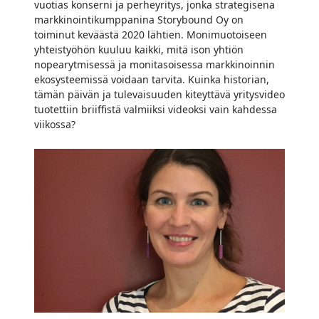
vuotias konserni ja perheyritys, jonka strategisena
markkinointikumppanina Storybound Oy on
toiminut keväästä 2020 lähtien. Monimuotoiseen
yhteistyöhön kuuluu kaikki, mitä ison yhtiön
nopearytmisessä ja monitasoisessa markkinoinnin
ekosysteemissä voidaan tarvita. Kuinka historian,
tämän päivän ja tulevaisuuden kiteyttävä yritysvideo
tuotettiin briiffistä valmiiksi videoksi vain kahdessa
viikossa?
Sisällöntuotanto
vahvistui!