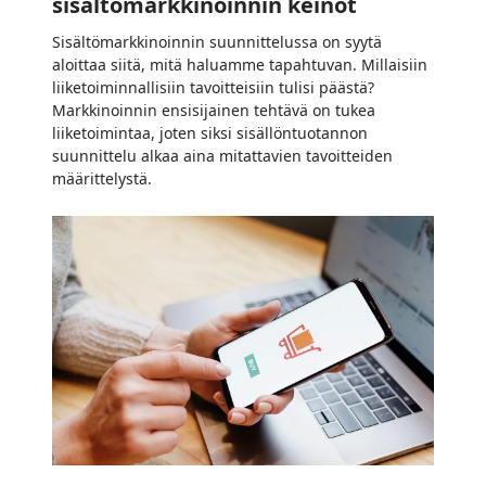
sisältömarkkinoinnin keinot
Sisältömarkkinoinnin suunnittelussa on syytä
aloittaa siitä, mitä haluamme tapahtuvan. Millaisiin
liiketoiminnallisiin tavoitteisiin tulisi päästä?
Markkinoinnin ensisijainen tehtävä on tukea
liiketoimintaa, joten siksi sisällöntuotannon
suunnittelu alkaa aina mitattavien tavoitteiden
määrittelystä.
Ammattilaisen
vinkit
pk-
yrittäjän
sisältömarkkinointiin