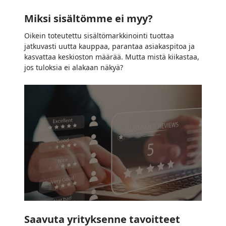
Miksi sisältömme ei myy?
Oikein toteutettu sisältömarkkinointi tuottaa
jatkuvasti uutta kauppaa, parantaa asiakaspitoa ja
kasvattaa keskioston määrää. Mutta mistä kiikastaa,
jos tuloksia ei alakaan näkyä?
Saavuta
yrityksenne
tavoitteet
dataa
hyödyntäen
Saavuta yrityksenne tavoitteet