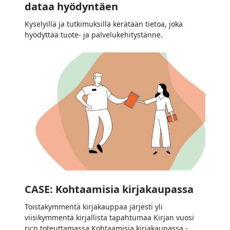
dataa hyödyntäen
Kyselyillä ja tutkimuksilla kerätään tietoa, joka
hyödyttää tuote- ja palvelukehitystänne.
CASE:
Kohtaamisia
kirjakaupassa
CASE: Kohtaamisia kirjakaupassa
Toistakymmentä kirjakauppaa järjesti yli
viisikymmentä kirjallista tapahtumaa Kirjan vuosi
ry:n toteuttamassa Kohtaamisia kirjakaupassa -