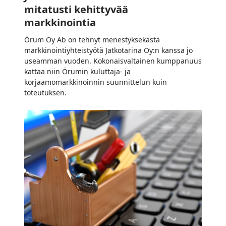
mitatusti kehittyvää
markkinointia
Örum Oy Ab on tehnyt menestyksekästä
markkinointiyhteistyötä Jatkotarina Oy:n kanssa jo
useamman vuoden. Kokonaisvaltainen kumppanuus
kattaa niin Örumin kuluttaja- ja
korjaamomarkkinoinnin suunnittelun kuin
toteutuksen.
Miksi
sisältömme
ei
myy?