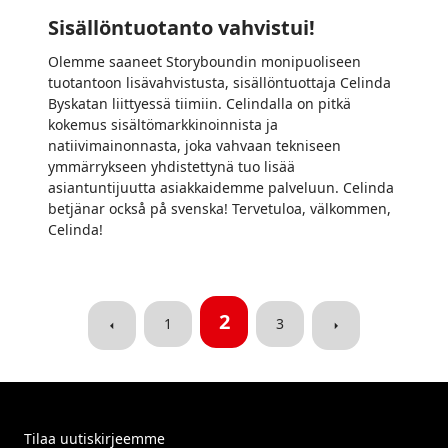
Sisällöntuotanto vahvistui!
Olemme saaneet Storyboundin monipuoliseen
tuotantoon lisävahvistusta, sisällöntuottaja Celinda
Byskatan liittyessä tiimiin. Celindalla on pitkä
kokemus sisältömarkkinoinnista ja
natiivimainonnasta, joka vahvaan tekniseen
ymmärrykseen yhdistettynä tuo lisää
asiantuntijuutta asiakkaidemme palveluun. Celinda
betjänar också på svenska! Tervetuloa, välkommen,
Celinda!
2
Previous
Next
1
3
page
page
Tilaa uutiskirjeemme