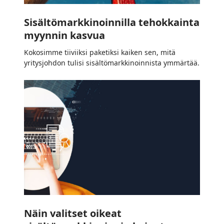
Sisältömarkkinoinnilla tehokkainta
myynnin kasvua
Kokosimme tiiviiksi paketiksi kaiken sen, mitä
yritysjohdon tulisi sisältömarkkinoinnista ymmärtää.
Näin
valitset
oikeat
sisältömarkkinoinnin
keinot
Näin valitset oikeat