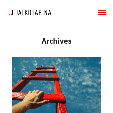
OPEN MENU
Archives
Sisältömarkkinoinnilla
tehokkainta
myynnin
kasvua