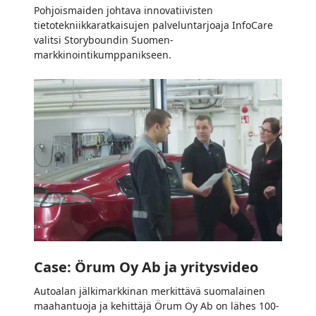
Pohjoismaiden johtava innovatiivisten
tietotekniikkaratkaisujen palveluntarjoaja InfoCare
valitsi Storyboundin Suomen-
markkinointikumppanikseen.
Case:
Örum
Oy
Ab
ja
yritysvideo
Case: Örum Oy Ab ja yritysvideo
Autoalan jälkimarkkinan merkittävä suomalainen
maahantuoja ja kehittäjä Örum Oy Ab on lähes 100-