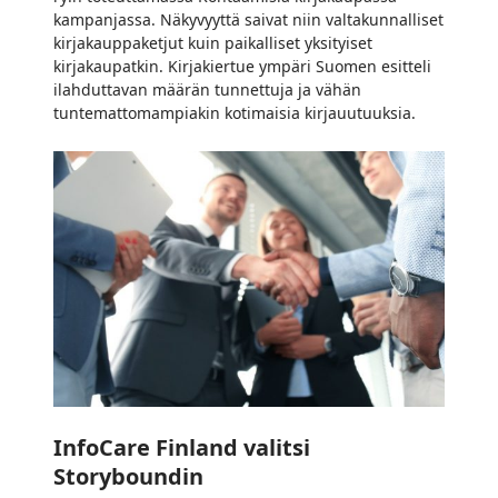
kampanjassa. Näkyvyyttä saivat niin valtakunnalliset
kirjakauppaketjut kuin paikalliset yksityiset
kirjakaupatkin. Kirjakiertue ympäri Suomen esitteli
ilahduttavan määrän tunnettuja ja vähän
tuntemattomampiakin kotimaisia kirjauutuuksia.
InfoCare
Finland
valitsi
Storyboundin
InfoCare Finland valitsi
Storyboundin