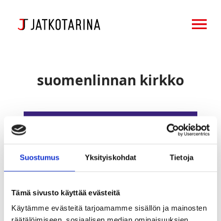
OPEN MENU
suomenlinnan kirkko
Suomenlinnan
kirkon
hämmästyttävästä
historiasta
Suostumus
Yksityiskohdat
Tietoja
koottiin
laaja
näyttely
Tämä sivusto käyttää evästeitä
Käytämme evästeitä tarjoamamme sisällön ja mainosten
räätälöimiseen, sosiaalisen median ominaisuuksien