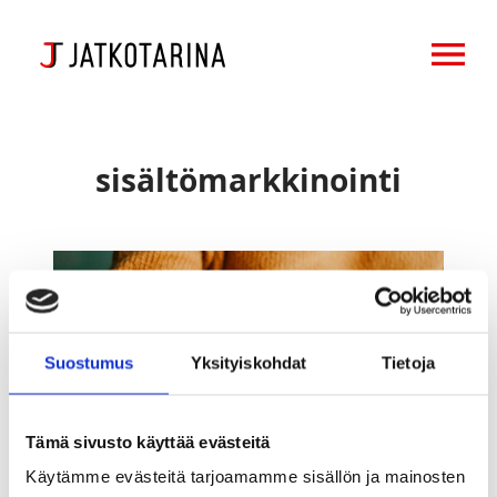
OPEN MENU
sisältömarkkinointi
Mistä
tietää,
milloin
tarvitaan
Suostumus
Yksityiskohdat
Tietoja
sisältömarkkinointia?
Tämä sivusto käyttää evästeitä
Käytämme evästeitä tarjoamamme sisällön ja mainosten