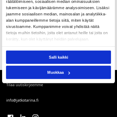
räätälöimiseen, sosiaalisen median ominaisuuksien
tukemiseen ja kävijämäärämme analysoimiseen. Lisäksi
Mistä tietää, milloin tarvitaan
jaamme sosiaalisen median, mainosalan ja analytiikka-
sisältömarkkinointia?
alan kumppaneillemme tietoja siitä, miten käytät
sivustoamme. Kumppanimme voivat yhdistää näitä
Sisältömarkkinointi on oikein toteutettuna
ylivoimainen myynnin kasvattamisen työkalu. On
tietoja muihin tietoihin, joita olet antanut heille tai joita on
kuitenkin tunnistettava, milloin perinteinen
kerätty, kun olet käyttänyt heidän palvelujaan.
mainonta ja markkinointi on paikallaan, ja milloin
sisältömarkkinoinnin hyödyntäminen todella
kannattaa.
Salli kaikki
Muokkaa
Tilaa uutiskirjeemme
info@jatkotarina.fi
Facebook
Linkedin
Instagram