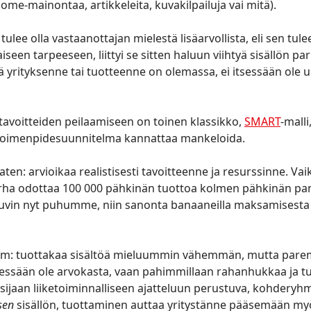
ome-mainontaa, artikkeleita, kuvakilpailuja vai mitä).
lee olla vastaanottajan mielestä lisäarvollista, eli sen tule
een tarpeeseen, liittyi se sitten haluun viihtyä sisällön par
ttä yrityksenne tai tuotteenne on olemassa, ei itsessään ole 
avoitteiden peilaamiseen on toinen klassikko,
SMART
-malli
 toimenpidesuunnitelma kannattaa mankeloida.
aten: arvioikaa realistisesti tavoitteenne ja resurssinne. Vai
ha odottaa 100 000 pähkinän tuottoa kolmen pähkinän pano
uvin nyt puhumme, niin sanonta banaaneilla maksamisesta 
 tuottakaa sisältöä mieluummin vähemmän, mutta parem
sessään ole arvokasta, vaan pahimmillaan rahanhukkaa ja t
 sijaan liiketoiminnalliseen ajatteluun perustuva, kohderyh
isen
sisällön, tuottaminen auttaa yritystänne pääsemään myö