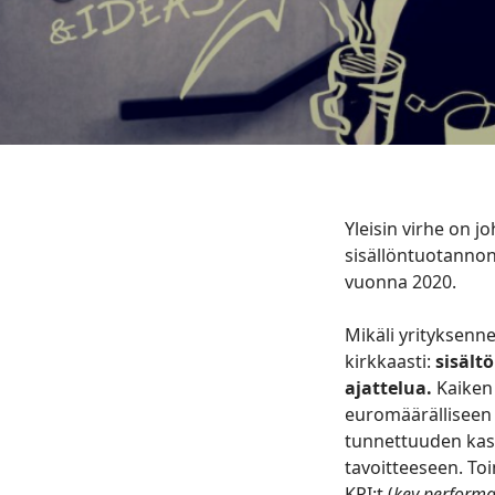
Yleisin virhe on j
sisällöntuotannon
vuonna 2020.
Mikäli yrityksenn
kirkkaasti:
sisält
ajattelua.
Kaiken 
euromäärälliseen
tunnettuuden kasv
tavoitteeseen. Toi
KPI:t (
key performa