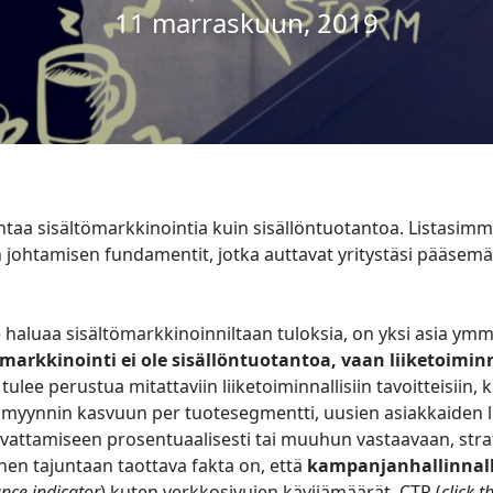
11 marraskuun, 2019
ohtaa sisältömarkkinointia kuin sisällöntuotantoa. Listasimm
 johtamisen fundamentit, jotka auttavat yritystäsi pääsemää
e haluaa sisältömarkkinoinniltaan tuloksia, on yksi asia ym
ömarkkinointi ei ole sisällöntuotantoa, vaan liiketoiminn
tulee perustua mitattaviin liiketoiminnallisiin tavoitteisiin, 
 myynnin kasvuun per tuotesegmentti, uusien asiakkaiden
attamiseen prosentuaalisesti tai muuhun vastaavaan, stra
nen tajuntaan taottava fakta on, että
kampanjanhallinnalli
nce indicator
) kuten verkkosivujen kävijämäärät, CTR (
click t