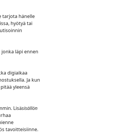
e tarjota hänelle
issa, hyötyä tai
uutisoinnin
, jonka läpi ennen
kka digiaikaa
stuksella. Ja kun
pitää yleensä
min. Lisä
sisällön
urhaa
mienne
s tavoitteisiinne.