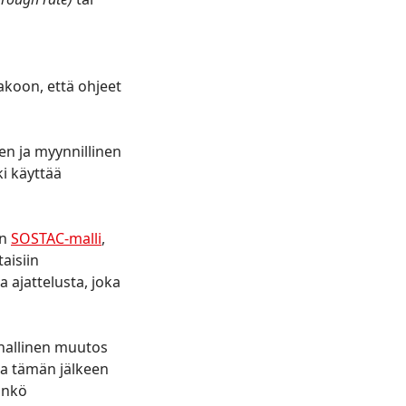
koon, että ohjeet
en ja myynnillinen
ki käyttää
en
SOSTAC-malli
,
aisiin
a ajattelusta, joka
nnallinen muutos
ta tämän jälkeen
änkö