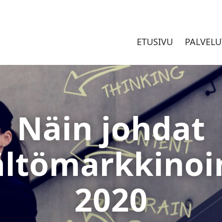
ETUSIVU
PALVELU
Näin johdat
ältömarkkinoi
2020