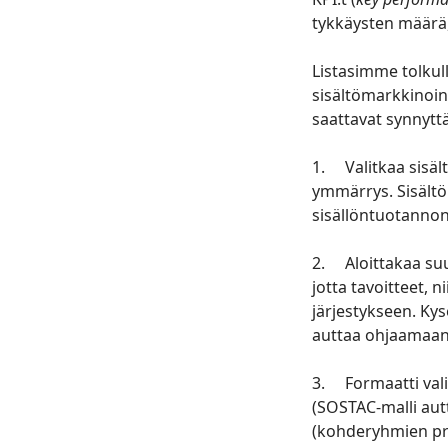
tykkäysten määrä
Listasimme tolkul
sisältömarkkinoin
saattavat synnytt
1. Valitkaa sisäl
ymmärrys. Sisält
sisällöntuotannon 
2. Aloittakaa suu
jotta tavoitteet, 
järjestykseen. Kys
auttaa ohjaamaan
3. Formaatti vali
(SOSTAC-malli aut
(kohderyhmien pri