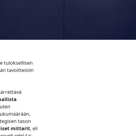
e tuloksellisen
n tavoitteisiin
märrettävä
allista
kuten
 lukumäärään,
tegisen tason
set mittarit
, eli
hrough rate)
tai