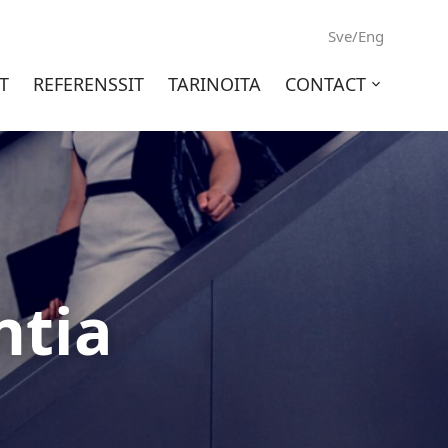
Sve/Eng
T
REFERENSSIT
TARINOITA
CONTACT
Open
sub-
menu
ntia