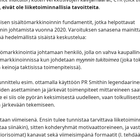
,
eivät ole liiketoiminnallisia tavoitteita
.
lisen sisältömarkkinoinnin fundamentit, jotka helpottavat
nin johtamista vuonna 2020. Varoituksen sanasena mainitta
ää hedelmällistä sisäistä keskustelua:
tömarkkinointia johtamaan henkilö, jolla on vahva kaupallin
ömarkkinoinnissa kun johdetaan
myynnin tukitoimea
(joka to
keinoja taktisissa toimenpiteissä).
nnittelu esim. ottamalla käyttöön PR Smithin legendaarin
niiden asettaminen ja järkevät toimenpiteet mittareineen saat
e ei siis ole pyörän keksimisestä uudelleen, vaan tolkullisest
 järkevään tekemiseen.
taan viimeisenä. Ensin tulee tunnistaa tarvittava liiketoimi
taa siinäkin), sitten kohderyhmät motivaattoreineen, ja vas
orisoimat) kanavat sekä viimeisimpänä formaatit (l. tehdä