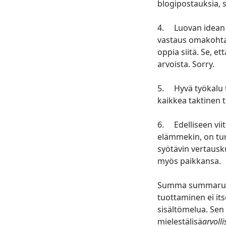
blogipostauksia, s
4. Luovan idean tu
vastaus omakohtais
oppia siitä. Se, e
arvoista. Sorry.
5. Hyvä työkalu t
kaikkea taktinen
6. Edelliseen viit
elämmekin, on tur
syötävin vertausk
myös paikkansa.
Summa summarum:
tuottaminen ei it
sisältömelua. Sen
mielestälisä
arvoll