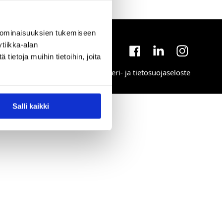
 ominaisuuksien tukemiseen
tiikka-alan
Facebook
Linkedin
Instagr
ietoja muihin tietoihin, joita
Rekisteri- ja tietosuojaseloste
Salli kaikki