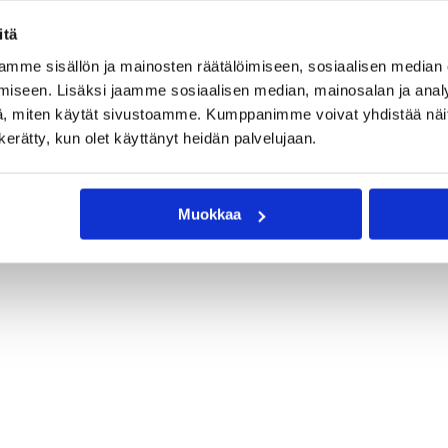
itä
mme sisällön ja mainosten räätälöimiseen, sosiaalisen median
iseen. Lisäksi jaamme sosiaalisen median, mainosalan ja analy
info@jatkotarina.fi
, miten käytät sivustoamme. Kumppanimme voivat yhdistää näitä t
n kerätty, kun olet käyttänyt heidän palvelujaan.
Muokkaa