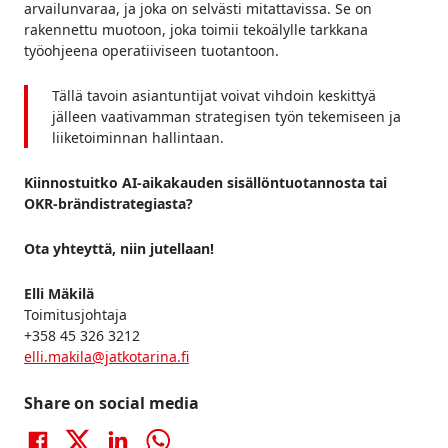
arvailunvaraa, ja joka on selvästi mitattavissa. Se on
rakennettu muotoon, joka toimii tekoälylle tarkkana
työohjeena operatiiviseen tuotantoon.
Tällä tavoin asiantuntijat voivat vihdoin keskittyä
jälleen vaativamman strategisen työn tekemiseen ja
liiketoiminnan hallintaan.
Kiinnostuitko AI-aikakauden sisällöntuotannosta tai
OKR-brändistrategiasta?
Ota yhteyttä, niin jutellaan!
Elli Mäkilä
Toimitusjohtaja
+358 45 326 3212
elli.makila@jatkotarina.fi
Share on social media
Share on Facebook
Social share: X
Share on LinkedIn
Share on WhatsApp