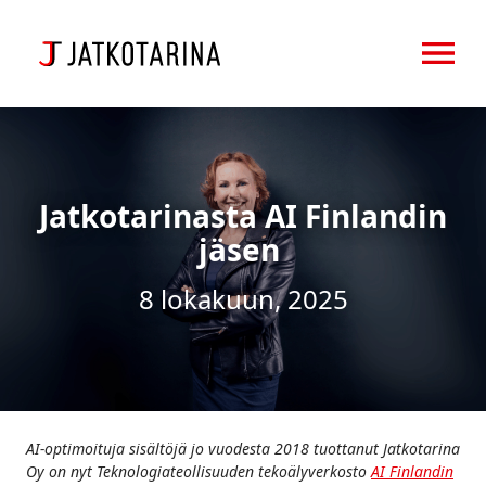
OPEN MENU
Jatkotarinasta AI Finlandin
jäsen
8 lokakuun, 2025
AI-optimoituja sisältöjä jo vuodesta 2018 tuottanut Jatkotarina
Oy on nyt Teknologiateollisuuden tekoälyverkosto
AI Finlandin