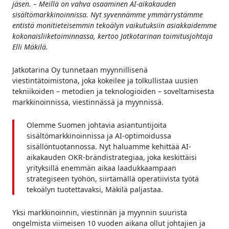
jäsen. – Meillä on vahva osaaminen AI-aikakauden
sisältömarkkinoinnissa. Nyt syvennämme ymmärrystämme
entistä monitieteisemmin tekoälyn vaikutuksiin asiakkaidemme
kokonaisliiketoiminnassa, kertoo Jatkotarinan toimitusjohtaja
Elli Mäkilä.
Jatkotarina Oy tunnetaan myynnillisenä
viestintätoimistona, joka kokeilee ja tolkullistaa uusien
tekniikoiden – metodien ja teknologioiden – soveltamisesta
markkinoinnissa, viestinnässä ja myynnissä.
Olemme Suomen johtavia asiantuntijoita
sisältömarkkinoinnissa ja AI-optimoidussa
sisällöntuotannossa. Nyt haluamme kehittää AI-
aikakauden OKR-brändistrategiaa, joka keskittäisi
yrityksillä enemmän aikaa laadukkaampaan
strategiseen työhön, siirtämällä operatiivista työtä
tekoälyn tuotettavaksi, Mäkilä paljastaa.
Yksi markkinoinnin, viestinnän ja myynnin suurista
ongelmista viimeisen 10 vuoden aikana ollut johtajien ja