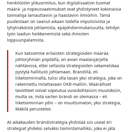
henkilöstön ylikuormitus, kun digitalisaation tuomat
määrä- ja nopeusvaatimukset ovat yhdistyneet kokonaisia
toimialoja lamauttaviin ja haastaviin ilmiöihin. Tämä
puolestaan on saanut aikaan todella impulsiivista ja
lyhytnäköistä johtamista, epäjohdonmukaisuutta, tehdyn
työn laadun heikkenemistä sekä ihmisten
loppuunpalamista.
Kun katsomme erilaisten strategioiden määrää
johtoryhmän pöydällä, on aivan maalaisjärjellä
nähtävissä, ettei sellaista strategioiden sekamelskaa
pystytä hallitusti johtamaan. Brändillä, eli
liiketoiminnalla, tulisi olla tasan yksi strategia, joka on
rakennettu mitattavaan OKR-malliin. Määrälliset
tavoitteet voivat sopeutua vuosikohtaisiin muutoksiin,
mutta se, mitä varten brändi on olemassa – eli
liiketoiminnan ydin – on muuttumaton, yksi strategia,
Mäkilä perustelee.
AI-aikakauden brändistrategia yhdistää siis useat eri
strategiat yhdeksi selväksi toimintamalliksi, joka ei jätä